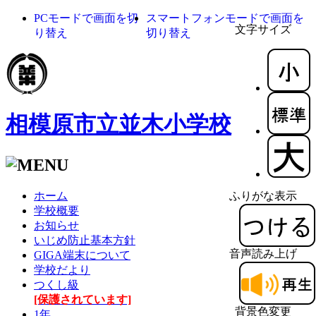
PCモードで画面を切
スマートフォンモードで画面を
文字サイズ
り替え
切り替え
相模原市立並木小学校
ホーム
ふりがな表示
学校概要
お知らせ
いじめ防止基本方針
音声読み上げ
GIGA端末について
学校だより
つくし級
[保護されています]
背景色変更
1年