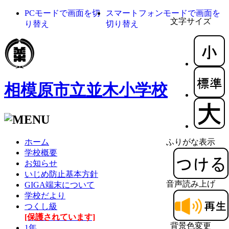
PCモードで画面を切
スマートフォンモードで画面を
文字サイズ
り替え
切り替え
相模原市立並木小学校
ホーム
ふりがな表示
学校概要
お知らせ
いじめ防止基本方針
音声読み上げ
GIGA端末について
学校だより
つくし級
[保護されています]
背景色変更
1年