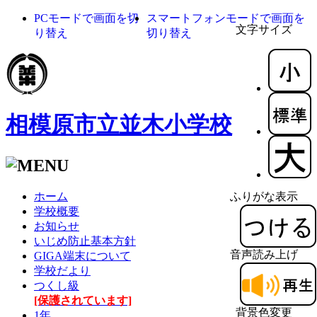
PCモードで画面を切
スマートフォンモードで画面を
文字サイズ
り替え
切り替え
相模原市立並木小学校
ホーム
ふりがな表示
学校概要
お知らせ
いじめ防止基本方針
音声読み上げ
GIGA端末について
学校だより
つくし級
[保護されています]
背景色変更
1年