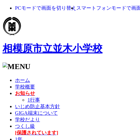
PCモードで画面を切り替え
スマートフォンモードで画
相模原市立並木小学校
ホーム
学校概要
お知らせ
1行事
いじめ防止基本方針
GIGA端末について
学校だより
つくし級
[保護されています]
1年