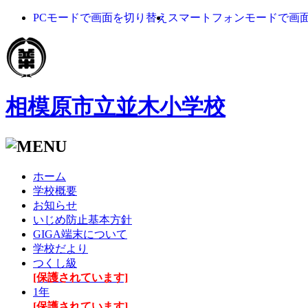
PCモードで画面を切り替え
スマートフォンモードで画
相模原市立並木小学校
ホーム
学校概要
お知らせ
いじめ防止基本方針
GIGA端末について
学校だより
つくし級
[保護されています]
1年
[保護されています]