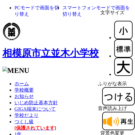
PCモードで画面を切
スマートフォンモードで画面を
文字サイズ
り替え
切り替え
相模原市立並木小学校
ホーム
ふりがな表示
学校概要
お知らせ
いじめ防止基本方針
音声読み上げ
GIGA端末について
学校だより
つくし級
[保護されています]
背景色変更
1年