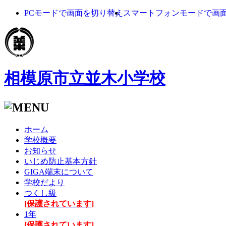
PCモードで画面を切り替え
スマートフォンモードで画
相模原市立並木小学校
ホーム
学校概要
お知らせ
いじめ防止基本方針
GIGA端末について
学校だより
つくし級
[保護されています]
1年
[保護されています]