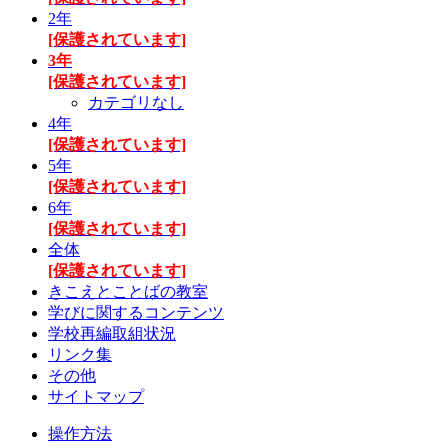
2年
[保護されています]
3年
[保護されています]
カテゴリなし
4年
[保護されています]
5年
[保護されています]
6年
[保護されています]
全体
[保護されています]
きこえとことばの教室
学びに関するコンテンツ
学校再編取組状況
リンク集
その他
サイトマップ
操作方法