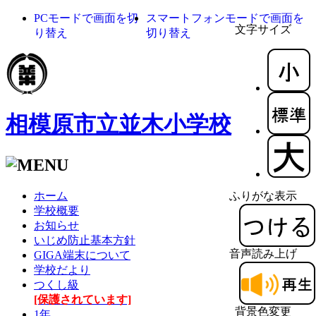
PCモードで画面を切
スマートフォンモードで画面を
文字サイズ
り替え
切り替え
相模原市立並木小学校
ホーム
ふりがな表示
学校概要
お知らせ
いじめ防止基本方針
音声読み上げ
GIGA端末について
学校だより
つくし級
[保護されています]
背景色変更
1年