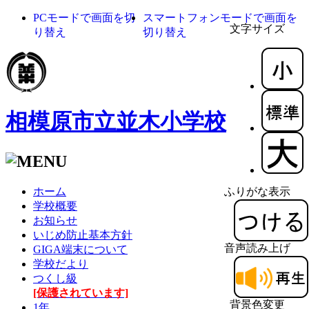
PCモードで画面を切
スマートフォンモードで画面を
文字サイズ
り替え
切り替え
相模原市立並木小学校
ホーム
ふりがな表示
学校概要
お知らせ
いじめ防止基本方針
音声読み上げ
GIGA端末について
学校だより
つくし級
[保護されています]
背景色変更
1年