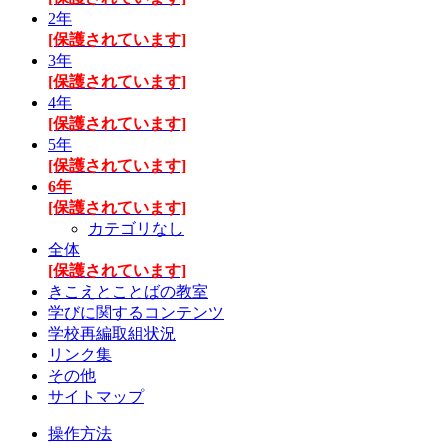
2年
[保護されています]
3年
[保護されています]
4年
[保護されています]
5年
[保護されています]
6年
[保護されています]
カテゴリなし
全体
[保護されています]
きこえとことばの教室
学びに関するコンテンツ
学校再編取組状況
リンク集
その他
サイトマップ
操作方法