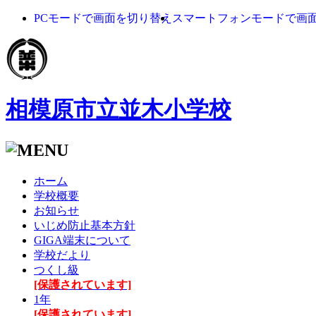
PCモードで画面を切り替え
スマートフォンモードで画
相模原市立並木小学校
ホーム
学校概要
お知らせ
いじめ防止基本方針
GIGA端末について
学校だより
つくし級
[保護されています]
1年
[保護されています]