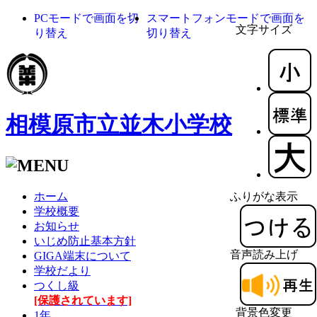
PCモードで画面を切
スマートフォンモードで画面を
文字サイズ
り替え
切り替え
相模原市立並木小学校
ホーム
ふりがな表示
学校概要
お知らせ
いじめ防止基本方針
音声読み上げ
GIGA端末について
学校だより
つくし級
[保護されています]
背景色変更
1年