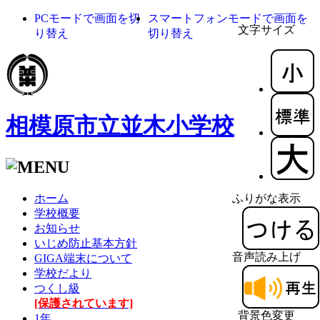
PCモードで画面を切
スマートフォンモードで画面を
文字サイズ
り替え
切り替え
相模原市立並木小学校
ホーム
ふりがな表示
学校概要
お知らせ
いじめ防止基本方針
音声読み上げ
GIGA端末について
学校だより
つくし級
[保護されています]
背景色変更
1年