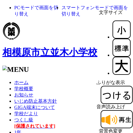
PCモードで画面を切
スマートフォンモードで画面を
文字サイズ
り替え
切り替え
相模原市立並木小学校
ホーム
ふりがな表示
学校概要
お知らせ
いじめ防止基本方針
音声読み上げ
GIGA端末について
学校だより
つくし級
[保護されています]
背景色変更
1年